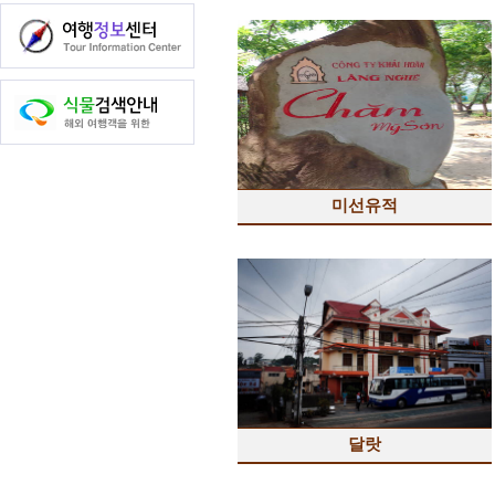
미선유적
달랏