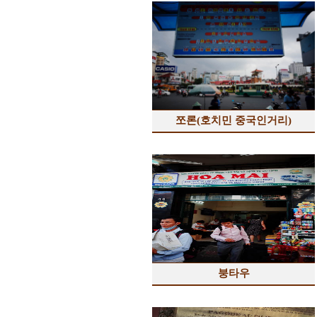
쪼론(호치민 중국인거리)
붕타우