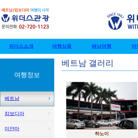
베트남 갤러리
여행정보
베트남
캄보디아
미얀마
하노이