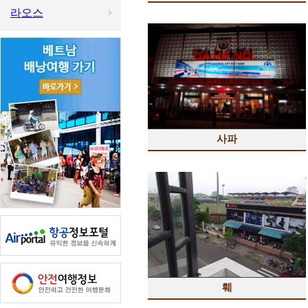
라오스
사파
훼