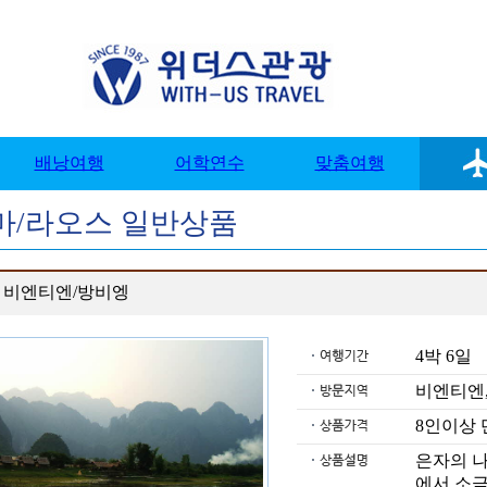
마/라오스 일반상품
 비엔티엔/방비엥
4박 6
비엔티엔
8인이상
은자의 나
에서 소금