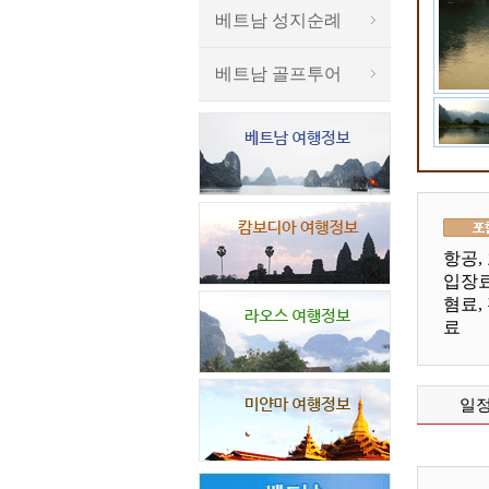
베트남 성지순례
베트남 골프투어
항공, 
입장료
혐료,
료
일