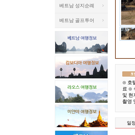
베트남 성지순례
베트남 골프투어
⊙ 호
료 ⊙
및 현
촬영 
일