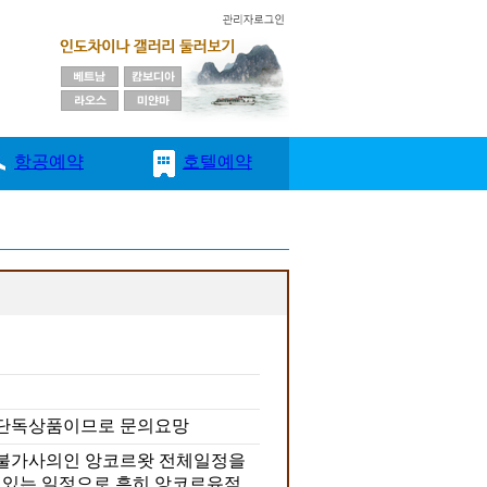
일
 단독상품이므로 문의요망
 불가사의인 앙코르왓 전체일정을
 있는 일정으로 흑히 앙코르유적