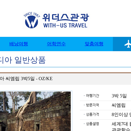
디아 일반상품
 씨엠립 3박5일 - OZ/KE
3박 5
씨엠립
8인이상
세계7대
관광할수