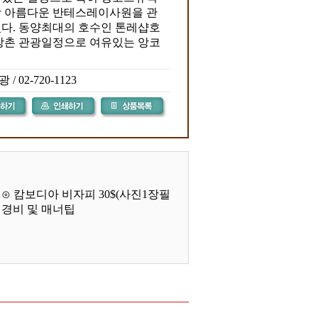
장 아름다운 반테스레이사원을 관
있다. 동양최대의 호수인 톤레샵호
수상촌 관광일정으로 여유있는 앙코
정
 02-720-1123
 ⊙ 캄보디아 비자피 30$(사진1장필
인경비 및 매너팁