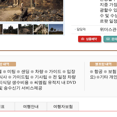
지중 가
광할수 
수 및 
르왓 일
위더스관광 /
텔 ⊙ 미팅 ⊙ 샌딩 ⊙ 차량 ⊙ 가이드 ⊙ 입장
⊙ 항공 ⊙ 보험
 식사 ⊙ 가이드팁 ⊙ 기사팁 ⊙ 전 일정 차량
요) ⊙기타 개
지식당 생수비용 ⊙ 씨엠립 유적지 내 DVD
및 송수신기 서비스제공
정표
여행안내
여행자보험