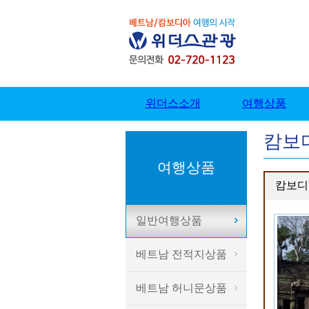
캄보
여행상품
캄보디아
일반여행상품
베트남 전적지상품
베트남 허니문상품